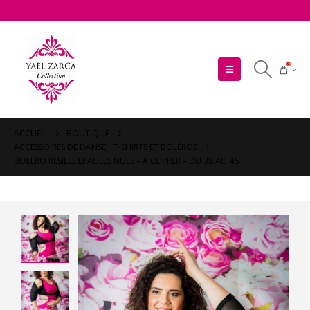
0
ACCUEIL
BOUTIQUE
ACCESSOIRES DE DANSE
,
T-SHIRTS ET BOLÉROS
BOLÉRO RÉSILLE EPAULES NUES – A CLIPPER – DU 38 AU 46