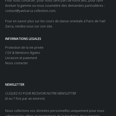
Pour nous contacter, pour nous faire part de votre avis, pour faire
évoluer la gamme ou nous soumettre des demandes particulières :
contact@yaelzarca-collection.com
.
Pour en savoir plus sur les
cours de danse orientale à Paris
de Yaël
Zarca, rendez-vous sur son site.
INFORMATIONS LEGALES
Protection de la vie privée
CGV & Mentions légales
Livraison et paiement
Nous contacter
NEWSLETTER
CLIQUEZ ICI POUR RECEVOIR NOTRE NEWSLETTER
(6 ou 7 fois par an environ)
Nous collectons vos données personnelles uniquement pour vous
adresser les offres et promotions de la boutique. Vous pouvez