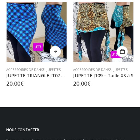
Ce produit a plusieurs variations. Les options peuvent être choisies sur la page du produit
ACCESSOIRES DE DANSE
,
JUPETTES
ACCESSOIRES DE DANSE
,
JUPETTES
JUPETTE TRIANGLE JT07 – Taille S à XXL
JUPETTE J109 – Taille XS à S
20,00
€
20,00
€
NOUS CONTACTER