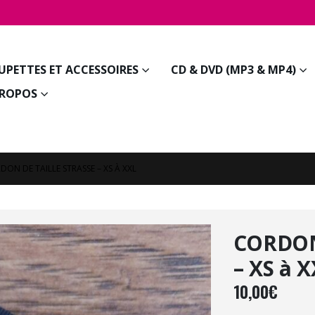
JUPETTES ET ACCESSOIRES
CD & DVD (MP3 & MP4)
PROPOS
DON DE TAILLE STRASSE – XS À XXL
CORDON
– XS à 
10,00
€