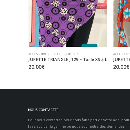
ACCESSOIRES DE DANSE
,
JUPETTES
ACCESSOIR
ille XS à L
JUPETTE J96 – taille M à L
JUPETTE
20,00
€
20,00
€
NOUS CONTACTER
Pour nous contacter, pour nous faire part de votre avis, pour
faire évoluer la gamme ou nous soumettre des demandes