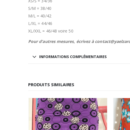
XS/S = 34/36
S/M = 38/40
M/L = 40/42
L/XL = 44/46
XL/XXL = 46/48 voire 50
Pour d’autres mesures, écrivez à contact@yaelzar
INFORMATIONS COMPLÉMENTAIRES
PRODUITS SIMILAIRES