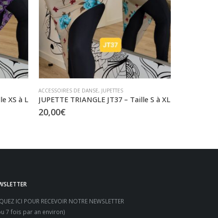
ACCESSOIRES DE DANSE
,
JUPETTES
ACCESSOIRES 
e S à XL
JUPETTE à NOUER JN11 – Jusqu’au XXL
25,00
€
17,00
€
WSLETTER
IQUEZ ICI POUR RECEVOIR NOTRE NEWSLETTER
ou 7 fois par an environ)