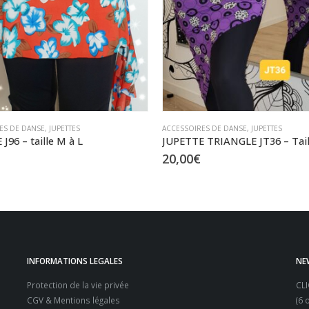
ES DE DANSE
,
JUPETTES
ACCESSOIRES DE DANSE
,
JUPETTES
 TRIANGLE JT36 – Taille XS à L
JUPETTE TRIANGLE JT37 – Taill
20,00
€
INFORMATIONS LEGALES
NE
Protection de la vie privée
CL
CGV & Mentions légales
(6 