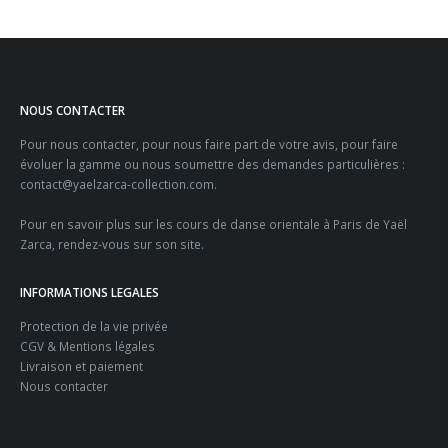
NOUS CONTACTER
Pour nous contacter, pour nous faire part de votre avis, pour faire
évoluer la gamme ou nous soumettre des demandes particulières :
contact@yaelzarca-collection.com
.
Pour en savoir plus sur les
cours de danse orientale à Paris
de Yaël
Zarca, rendez-vous sur son site.
INFORMATIONS LEGALES
Protection de la vie privée
CGV & Mentions légales
Livraison et paiement
Nous contacter