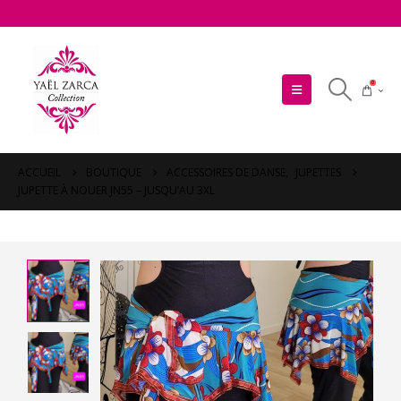
0
ACCUEIL
BOUTIQUE
ACCESSOIRES DE DANSE
,
JUPETTES
JUPETTE À NOUER JN55 – JUSQU’AU 3XL