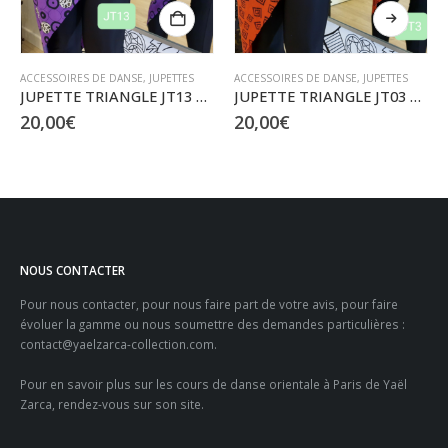
ACCESSOIRES DE DANSE
,
JUPETTES
ACCESSOIRES DE DANSE
,
JUPETTES
JUPETTE TRIANGLE JT13 – Taille XS à M/L
JUPETTE TRIANGLE JT03 – Taille XS à ML
20,00
€
20,00
€
NOUS CONTACTER
Pour nous contacter, pour nous faire part de votre avis, pour faire
évoluer la gamme ou nous soumettre des demandes particulières :
contact@yaelzarca-collection.com
.
Pour en savoir plus sur les
cours de danse orientale à Paris
de Yaël
Zarca, rendez-vous sur son site.