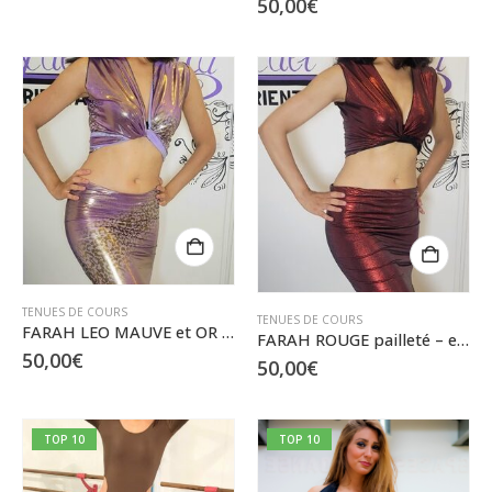
50,00
€
peuvent
être
choisies
sur
la
page
du
produit
TENUES DE COURS
TENUES DE COURS
FARAH LEO MAUVE et OR – ensemble cache-cœur et jupette – S
FARAH ROUGE pailleté – ensemble cache-cœur et jupette – S/M
50,00
€
50,00
€
TOP 10
TOP 10