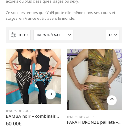
actuels ou plus classiques, sages ou sexy…
Ce sont les tenues que Yaël porte elle-même dans ses cours et
stages, en France et à travers le monde.
FILTER
Ce
produit
a
plusieurs
TENUES DE COURS
variations.
BAMBA noir – combinaison asymétrique – Du XS/S au XL
TENUES DE COURS
Les
FARAH BRONZE pailleté – ensemble cache-cœur et jupette – S/M
60,00
€
options