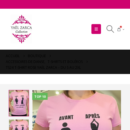
0
ACCUEIL
BOUTIQUE
ACCESSOIRES DE DANSE
,
T-SHIRTS ET BOLÉROS
TS24 T-SHIRT ROSE YAËL ZARCA – DU S AU 2XL
TOP 10