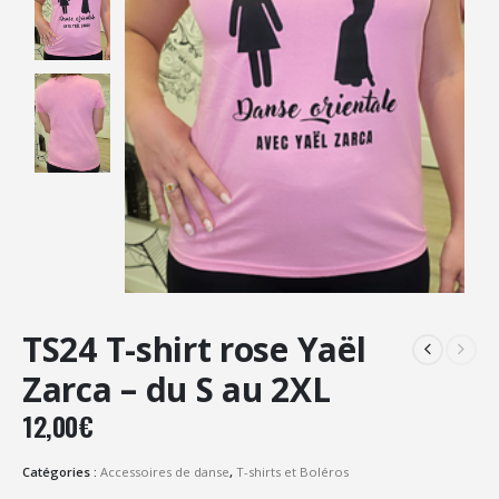
TS24 T-shirt rose Yaël
Zarca – du S au 2XL
12,00
€
Catégories :
Accessoires de danse
,
T-shirts et Boléros