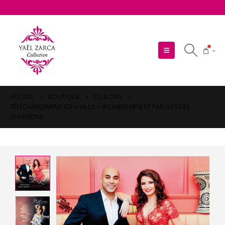
0
ACCUEIL
BOUTIQUE
CD & DVD
TÉLÉCHARGEMENT CD « YA LIL » (FICHIERS MP3) ET PAROLES DES
CHANSONS