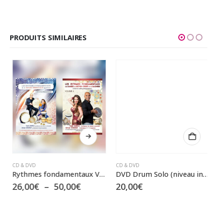
PRODUITS SIMILAIRES
Ce produit a plusieurs variations. Les options peuvent être choisies sur la page du produit
CD & DVD
CD & DVD
Rythmes fondamentaux Volume 1: …de la danse orientale / Volume 2 : …du Moyen-Orient et du Maghreb (livret & clé USB) — Basic Rhythms: Instructional booklet n°1 & USB key
DVD Drum Solo (niveau intermédiaire)
Plage
26,00
€
–
50,00
€
20,00
€
de
prix :
26,00€