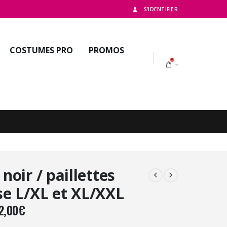
S'IDENTIFIER
COSTUMES PRO
PROMOS
0
noir / paillettes
se L/XL et XL/XXL
Plage
2,00
€
de