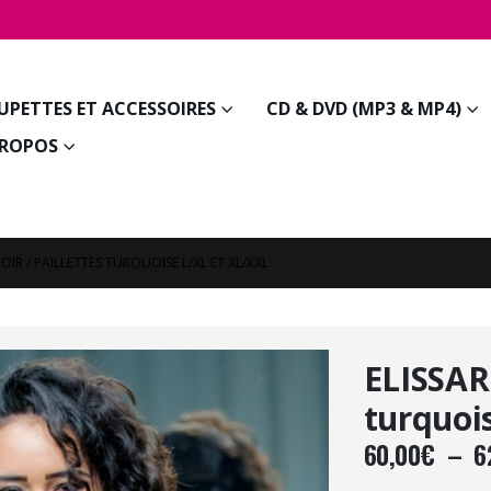
JUPETTES ET ACCESSOIRES
CD & DVD (MP3 & MP4)
PROPOS
NOIR / PAILLETTES TURQUOISE L/XL ET XL/XXL
ELISSAR 
turquoi
60,00
€
–
6