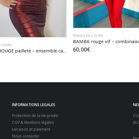
 COURS
TENUES DE COURS
BAMBA rouge vif – combinaison asymétrique – S et L/XL
60,00
€
INFORMATIONS LEGALES
NE
Protection de la vie privée
CL
CGV & Mentions légales
(6 
Livraison et paiement
Nous contacter
Nou