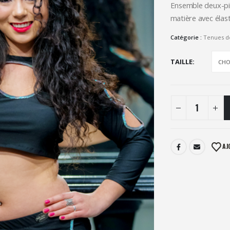
Ensemble deux-piè
matière avec élas
Catégorie :
Tenues d
TAILLE
AJ