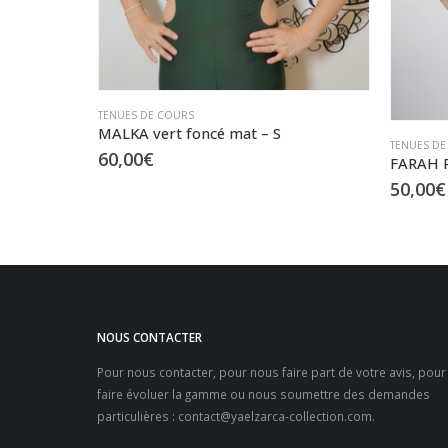
TENUES DE
TENUES DE COURS
60,00
€
FARAH ROUGE pailleté – ensemble cache-cœur et jupette – S/M
50,00
€
NOUS CONTACTER
Pour nous contacter, pour nous faire part de votre avis, pour
faire évoluer la gamme ou nous soumettre des demandes
particulières :
contact@yaelzarca-collection.com
.