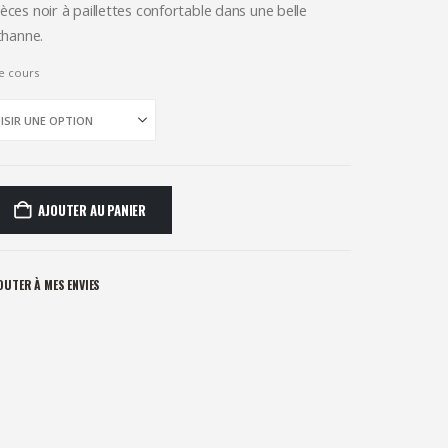
prix :
ces noir à paillettes confortable dans une belle
60,00€
thanne.
à
e cours
62,00€
AJOUTER AU PANIER
OUTER À MES ENVIES