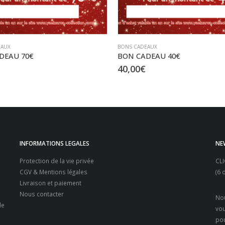
EAUX
BONS CADEAUX
DEAU 70€
BON CADEAU 40€
40,00
€
INFORMATIONS LEGALES
NE
Protection de la vie privée
CL
CGV & Mentions légales
(6 
Livraison et paiement
Nous contacter
Nou
e
vou
pou