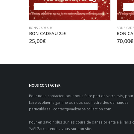
BONS CADEAUX
BONS CAD
BON CADEAU 25€
BON CA
25,00
€
70,00
€
NOUS CONTACTER
Pour nous contacter, pour nous faire part de votre avis, pour
faire évoluer la gamme ou nous soumettre des demandes
particulières :
contact@yaelzarca-collection.com
.
Pour en savoir plus sur les
cours de danse orientale à Paris
d
Yaël Zarca, rendez-vous sur son site.