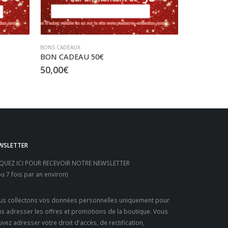
BONS CADEAUX
BON CADEAU 50€
50,00
€
WSLETTER
IQUEZ ICI POUR RECEVOIR NOTRE NEWSLETTER
ou 7 fois par an environ)
s collectons vos données personnelles uniquement pour
s adresser les offres et promotions de la boutique. Vous
vez adresser votre droit d'accès, de rectification,