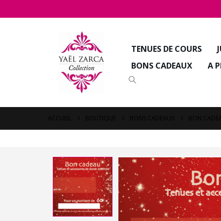
TENUES DE COURS
BONS CADEAUX
A 
ACCUEIL
BOUTIQUE
BONS CADEAUX
BON CADEA