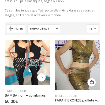
actuels ou plus classiques, sages ou sexy…
Ce sont les tenues que Yaël porte elle-même dans ses cours et
stages, en France et à travers le monde.
FILTER
Ce
produit
a
plusieurs
TENUES DE COURS
variations.
BAMBA noir – combinaison asymétrique – Du XS/S au XL
TENUES DE COURS
Les
FARAH BRONZE pailleté – ensemble cache-cœur et jupette – S/M
60,00
€
options