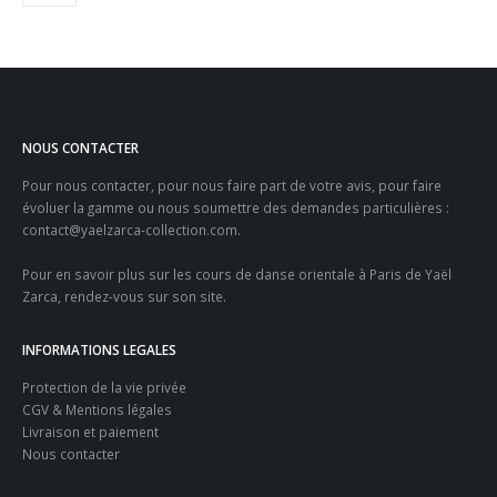
NOUS CONTACTER
Pour nous contacter, pour nous faire part de votre avis, pour faire
évoluer la gamme ou nous soumettre des demandes particulières :
contact@yaelzarca-collection.com
.
Pour en savoir plus sur les
cours de danse orientale à Paris
de Yaël
Zarca, rendez-vous sur son site.
INFORMATIONS LEGALES
Protection de la vie privée
CGV & Mentions légales
Livraison et paiement
Nous contacter