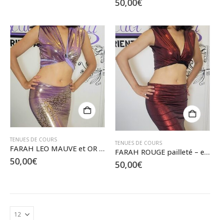
50,00
€
peuvent
être
choisies
sur
la
page
du
produit
TENUES DE COURS
TENUES DE COURS
FARAH LEO MAUVE et OR – ensemble cache-cœur et jupette – S
FARAH ROUGE pailleté – ensemble cache-cœur et jupette – S/M
50,00
€
50,00
€