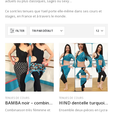
actuels ou plus classiques, sages ou sexy…
Ce sont les tenues que Yaël porte elle-même dans ses cours et
stages, en France et à travers le monde.
FILTER
TENUES DE COURS
TENUES DE COURS
BAMBA noir – combinaison asymétrique – Du XS/S au XL
HIND dentelle turquoise – XS/S à M/L
Combinaison très féminine et
Ensemble deux-pièces en Lycra