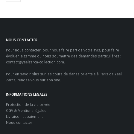
NOUS CONTACTER
Pour nous contacter, pour nous faire part de votre avis, pour faire
évoluer la gamme ou nous soumettre des demandes particulières :
contact@yaelzarca-collection.com
.
Pour en savoir plus sur les
cours de danse orientale à Paris
de Yaël
Zarca, rendez-vous sur son site.
INFORMATIONS LEGALES
Protection de la vie privée
CGV & Mentions légales
Livraison et paiement
Nous contacter