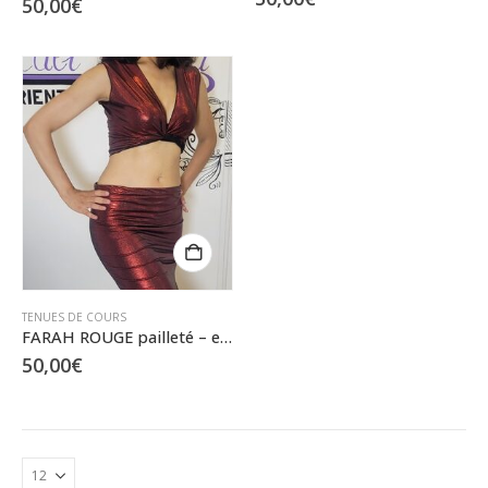
50,00
€
TENUES DE COURS
FARAH ROUGE pailleté – ensemble cache-cœur et jupette – S/M
50,00
€