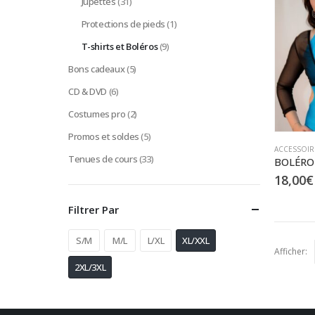
Jupettes
(31)
Protections de pieds
(1)
T-shirts et Boléros
(9)
Bons cadeaux
(5)
CD & DVD
(6)
Costumes pro
(2)
Promos et soldes
(5)
ACCESSOIR
Tenues de cours
(33)
18,00
€
Filtrer Par
S/M
M/L
L/XL
XL/XXL
Afficher:
2XL/3XL