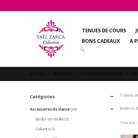
TENUES DE COURS
BONS CADEAUX
A 
ACCUEIL
BOUTIQUE
ACCESSOIRES DE DANSE
T-S
T-shirts 
Catégories
Boléros d
Accessoires de danse
(44)
Bodys en résille
(1)
Trier par :
Collants
(1)