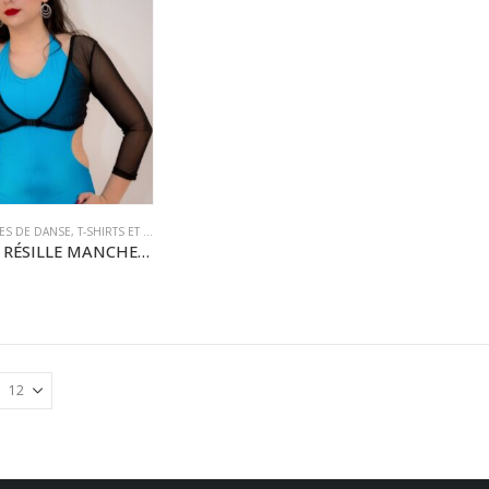
ES DE DANSE
,
T-SHIRTS ET BOLÉROS
BOLÉRO RÉSILLE MANCHES LONGUES – A CLIPPER – du S/M au 3XL