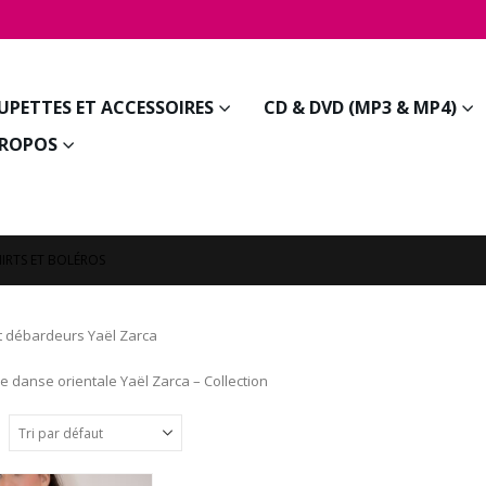
JUPETTES ET ACCESSOIRES
CD & DVD (MP3 & MP4)
PROPOS
HIRTS ET BOLÉROS
et débardeurs Yaël Zarca
e danse orientale Yaël Zarca – Collection