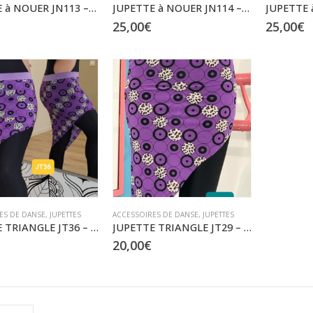
JUPETTE à NOUER JN113 – jusqu’au XXL
JUPETTE à NOUER JN114 – jusqu’au XXXL
25,00
€
25,00
€
ES DE DANSE
,
JUPETTES
ACCESSOIRES DE DANSE
,
JUPETTES
JUPETTE TRIANGLE JT36 – Taille XS à L
JUPETTE TRIANGLE JT29 – Taille XS à L
20,00
€