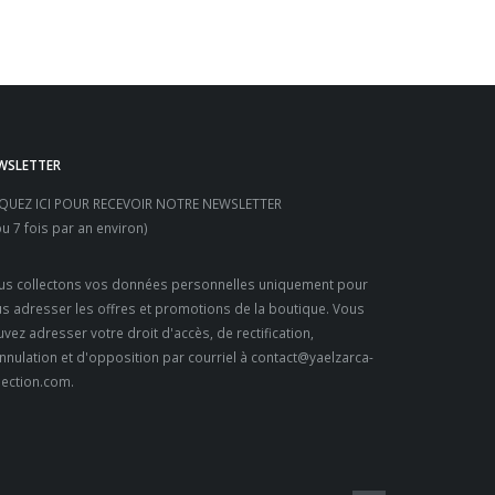
WSLETTER
IQUEZ ICI POUR RECEVOIR NOTRE NEWSLETTER
ou 7 fois par an environ)
s collectons vos données personnelles uniquement pour
s adresser les offres et promotions de la boutique. Vous
vez adresser votre droit d'accès, de rectification,
nnulation et d'opposition par courriel à contact@yaelzarca-
lection.com.