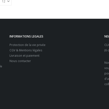
INFORMATIONS LEGALES
NE
Protection de la vie privée
CL
CGV & Mentions légales
(6 
Livraison et paiement
Nous contacter
Nou
e
vou
pou
d'a
col