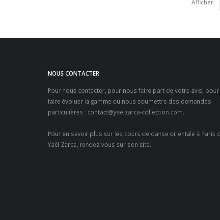
Afficher:
NOUS CONTACTER
Pour nous contacter, pour nous faire part de votre avis, pour
faire évoluer la gamme ou nous soumettre des demandes
particulières :
contact@yaelzarca-collection.com
.
Pour en savoir plus sur les
cours de danse orientale à Paris
d
Yaël Zarca, rendez-vous sur son site.