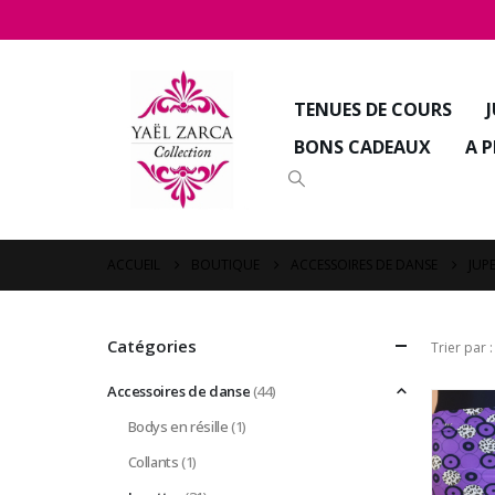
TENUES DE COURS
BONS CADEAUX
A 
ACCUEIL
BOUTIQUE
ACCESSOIRES DE DANSE
JUP
Catégories
Trier par :
Accessoires de danse
(44)
Bodys en résille
(1)
Collants
(1)