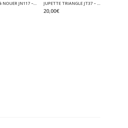
JUPETTE à NOUER JN117 – jusqu’au XXL
JUPETTE TRIANGLE JT37 – Taille S à XL
20,00
€