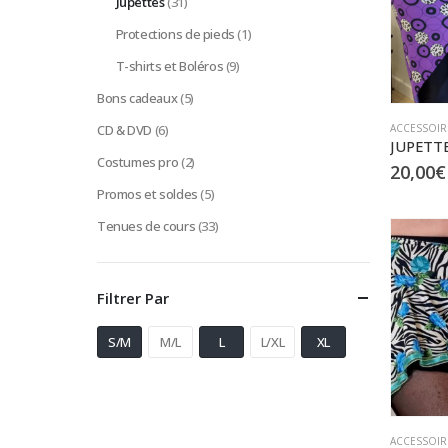
Jupettes
(31)
Protections de pieds
(1)
T-shirts et Boléros
(9)
Bons cadeaux
(5)
ACCESSOIR
CD & DVD
(6)
Costumes pro
(2)
20,00
€
Promos et soldes
(5)
Tenues de cours
(33)
Filtrer Par
S/M
M/L
L
L/XL
XL
ACCESSOIR