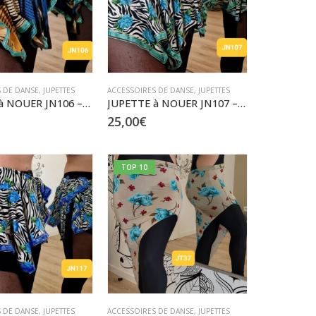
 DE DANSE
,
JUPETTES
ACCESSOIRES DE DANSE
,
JUPETTES
JUPETTE à NOUER JN106 – jusqu’au 3XL
JUPETTE à NOUER JN107 – jusqu’au XL
25,00
€
TOP 10
 DE DANSE
,
JUPETTES
ACCESSOIRES DE DANSE
,
JUPETTES