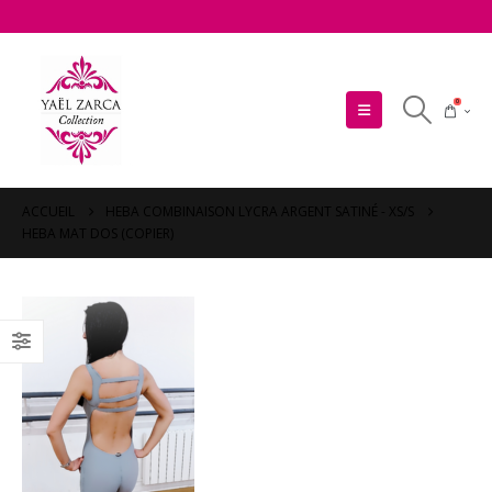
0
ACCUEIL
HEBA COMBINAISON LYCRA ARGENT SATINÉ - XS/S
HEBA MAT DOS (COPIER)