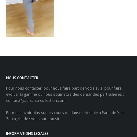
NOUS CONTACTER
Pour nous contacter, pour nous faire part de votre avis, pour faire
évoluer la gamme ou nous soumettre des demandes particulières :
contact@yaelzarca-collection.com
.
Pour en savoir plus sur les
cours de danse orientale à Paris
de Yaël
Zarca, rendez-vous sur son site.
INFORMATIONS LEGALES