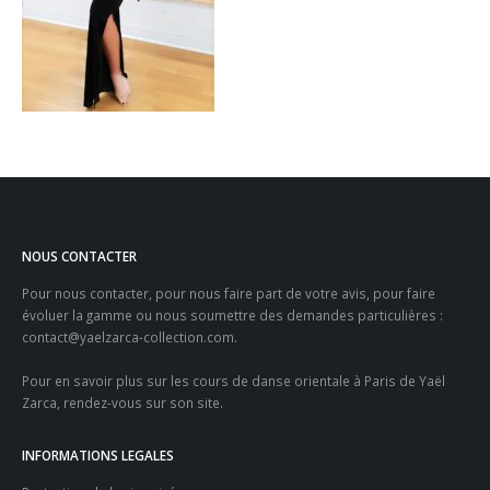
NOUS CONTACTER
Pour nous contacter, pour nous faire part de votre avis, pour faire
évoluer la gamme ou nous soumettre des demandes particulières :
contact@yaelzarca-collection.com
.
Pour en savoir plus sur les
cours de danse orientale à Paris
de Yaël
Zarca, rendez-vous sur son site.
INFORMATIONS LEGALES