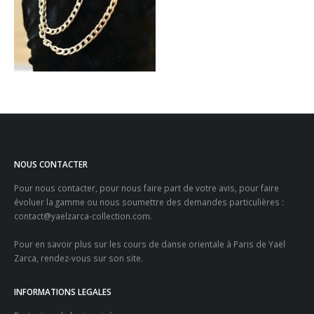
NOUS CONTACTER
Pour nous contacter, pour nous faire part de votre avis, pour faire
évoluer la gamme ou nous soumettre des demandes particulières :
contact@yaelzarca-collection.com
.
Pour en savoir plus sur les
cours de danse orientale à Paris
de Yaël
Zarca, rendez-vous sur son site.
INFORMATIONS LEGALES