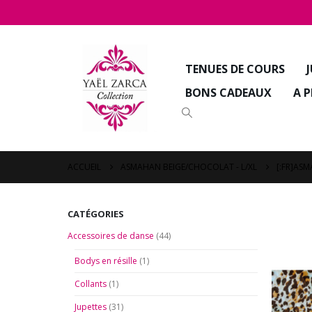
TENUES DE COURS
BONS CADEAUX
A 
ACCUEIL
ASMAHAN BEIGE/CHOCOLAT - L/XL
[:FR]ASM
CATÉGORIES
Accessoires de danse
(44)
Bodys en résille
(1)
Collants
(1)
Jupettes
(31)