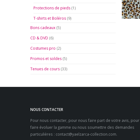
Protections de pieds
(1)
T-shirts et Boléros
(9)
Bons cadeaux
(5)
CD & DVD
(6)
Costumes pro
(2)
Promos et soldes
(5)
Tenues de cours
(33)
NOUS CONTACTER
Pour nous contacter, pour nous faire part de votre avis, pour
faire évoluer la gamme ou nous soumettre des demandes
particulières :
contact@yaelzarca-collection.com
.