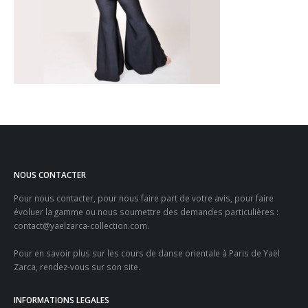
NOUS CONTACTER
Pour nous contacter, pour nous faire part de votre avis, pour faire
évoluer la gamme ou nous soumettre des demandes particulières :
contact@yaelzarca-collection.com
.
Pour en savoir plus sur les
cours de danse orientale à Paris
de Yaël
Zarca, rendez-vous sur son site.
INFORMATIONS LEGALES