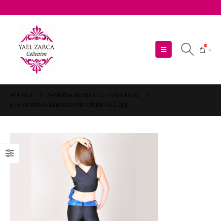
0
ACCUEIL
YASMINA NOIR/BLEU - S/M ET L/XL
[:FR]YASMINA-BLEU-DANSE-ORIENTALE-2[:]