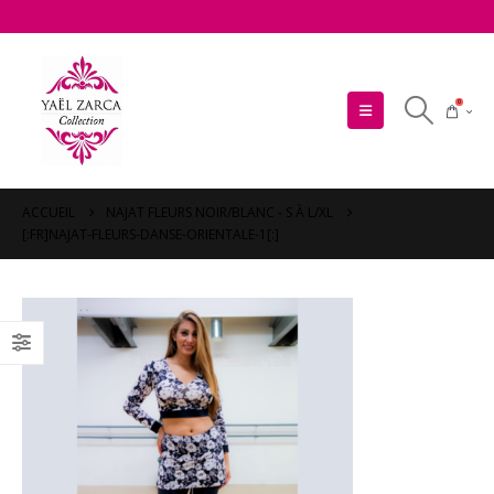
0
ACCUEIL
NAJAT FLEURS NOIR/BLANC - S À L/XL
[:FR]NAJAT-FLEURS-DANSE-ORIENTALE-1[:]