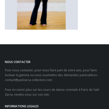
NOUS CONTACTER
Pour nous contacter, pour nous faire part de votre avis, pour faire
évoluer la gamme ou nous soumettre des demandes particulières :
contact@yaelzarca-collection.com
.
Pour en savoir plus sur les
cours de danse orientale à Paris
de Yaël
Zarca, rendez-vous sur son site.
INFORMATIONS LEGALES